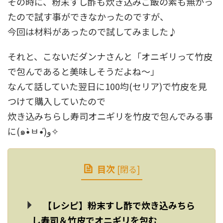
その時に、粉末すし酢も炊き込みご飯の素も無かっ
たので試す事ができなかったのですが、
今回は材料があったので試してみました♪
それと、こないだダンナさんと「オニギリって竹皮
で包んであると美味しそうだよね～」
なんて話していた翌日に100均(セリア)で竹皮を見
つけて購入していたので
炊き込みちらし寿司オニギリを竹皮で包んでみる事
に(๑•̀ㅂ•́)و✧
目次
[
閉る
]
【レシピ】粉末すし酢で炊き込みちら
し寿司＆竹皮でオニギリを包む