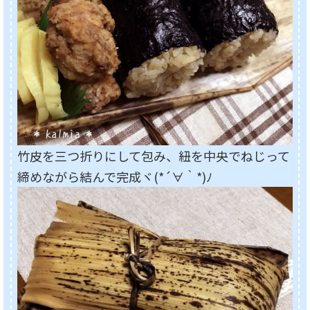
竹皮を三つ折りにして包み、紐を中央でねじって
締めながら結んで完成ヾ(*´∀｀*)ﾉ