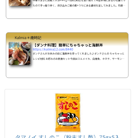
中華ちまきに挑戦です(๑•̀ㅂ•́)و✧材料(具材)を買い揃えて中途半端に余るのも嫌だっ
たので手っ取り早く、炊き込みご飯の素+うちにある食材を足してみました。竹皮は
先日100均(セリア)で購入したもの。【レシピ】中華ちまきの作り方 10個くらい材
料もち米 3合炊き込みご飯の素 １袋お好みの具材を足してもOKウ
ズラの卵 10個鶏もも肉 適量豚肉、焼豚でもお好みのお肉で♪
キノコ 適量(椎茸とかシメジ等)ニンジン 適量ごま油
大さじ2☆しょう油 大...
Kalmia＊歳時記
【ダンナ料理】簡単にちゃちゃっと海鮮丼
https://kalmia12.com/8440
ダンナさんがお休みの日に海鮮丼を作ってくれました♪ダンナさんの ちゃちゃっと
レシピ材料 お好みのお刺身セット今回はスルメイカ、白身魚、ホタテ、サーモン、
ボタン海老、中トロ ご飯 白ごま 海苔 すしのこ(粉末酢飯の素)↓作り方温かいご飯に
すしのこをふり酢飯を作る。白ごまをふって、ご飯が冷めたら刻み海苔をのせる。
エビの下処理エビは海水と同じ濃度の塩水(500ccの水に大さじ1の塩)で よく洗いそ
の後、真水で洗い、塩を落とし、頭と尾を残し殻を剥く。背に2mm位の切り込みを
入れワタを取り、真水で汚れを落としキッチンペ...
タマノイ すしのこ（粉末すし酢）75gx5入