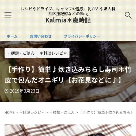
レシピやドライブ、キャンプや温泉、乳がんや婦人科
系医療記録などのBlog
Kalmia＊歳時記
ホーム
お問い合わせ
プライバシーポリシー
・麺類・ごはん
＊料理レシピ＊
【手作り】簡単♪炊き込みちらし寿司＊竹
皮で包んだオニギリ【お花見などに♪】
2019年3月23日
HOME
>
＊料理レシピ＊
>
・麺類・ごはん
>
【手作り】簡単♪炊き込みちらし