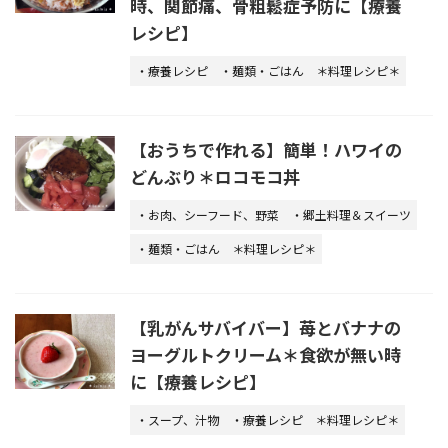
時、関節痛、骨粗鬆症予防に【療養
レシピ】
・療養レシピ
・麺類・ごはん
＊料理レシピ＊
【おうちで作れる】簡単！ハワイの
どんぶり＊ロコモコ丼
・お肉、シーフード、野菜
・郷土料理＆スイーツ
・麺類・ごはん
＊料理レシピ＊
【乳がんサバイバー】苺とバナナの
ヨーグルトクリーム＊食欲が無い時
に【療養レシピ】
・スープ、汁物
・療養レシピ
＊料理レシピ＊