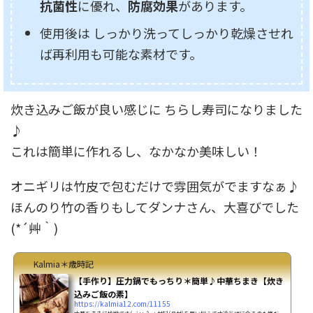
抗菌性
に優れ、
防腐効果
があります。
使用後は しっかり洗ってしっかり乾燥させれ
ば再利用も可能な素材です。
炊き込みご飯が良い感じに ちらし寿司になりました
♪
これは簡単に作れるし、なかなか美味しい！
オニギリは竹皮で包むだけで雰囲気がでますなぁ♪
ほんのり竹の香りもしてダンナさん、大喜びでした
(*´艸｀)
Kalmia＊歳時記
【手作り】圧力鍋でもっちり＊簡単♪中華ちまき【炊き
込みご飯の素】
https://kalmia12.com/11155