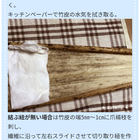
く。
キッチンペーパーで竹皮の水気を拭き取る。
結ぶ紐が無い場合
は竹皮の端5㎜～1㎝に爪楊枝を
刺し、
繊維に沿って左右スライドさせて切り取り紐を作