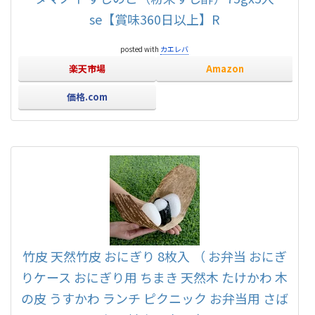
se【賞味360日以上】R
posted with
カエレバ
楽天市場
Amazon
価格.com
竹皮 天然竹皮 おにぎり 8枚入 （ お弁当 おにぎ
りケース おにぎり用 ちまき 天然木 たけかわ 木
の皮 うすかわ ランチ ピクニック お弁当用 さば