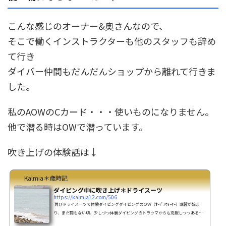
こんな感じのオーナー&奥さんなので、
そこで働くインストラクターも他のスタッフも辞め
て行き
ダイバー仲間もだんだんショップから離れて行きま
した。
私のAOWのCカード・・・使いものになりません。
他で潜る時はOWで潜っています。
吹き上げの体験話は↓
Kalmia＊歳時記
ダイビング中に吹き上げ＊ドライスーツ
https://kalmia12.com/506
再びドライスーツで体験ダイビングダイビングのＯＷ（ｵｰﾌﾟﾝｳｫｰﾀｰ）講習が始ま
り、まだ間もない頃、少しづつ体験ダイビングのトラウマからも克服しつつある時
に、Aショップオーナー(ｲﾝｽﾄﾗｸﾀｰ)＆奥さんはドライスーツでのダイビングをさせて