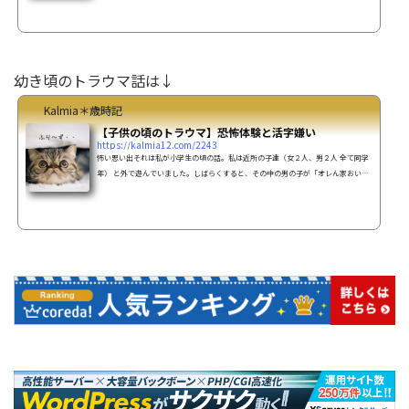
あげる、って言ってきた。こっちの気持ちの状態なんてお構いなしに半ば強引に話
を進めていき「全力でサポートするから！ベテランをバディに付けるし大丈夫！」
と言い聞かせられ、まぁ今までの事故の事情は知られている事だし、ベテランさん
が付いているなら大丈夫かなと、ショップからドライスー...
幼き頃のトラウマ話は↓
Kalmia＊歳時記
【子供の頃のトラウマ】恐怖体験と活字嫌い
https://kalmia12.com/2243
怖い思い出それは私が小学生の頃の話。私は近所の子達（女２人、男２人 全て同学
年） と外で遊んでいました。しばらくすると、その中の男の子が「オレん家おい
で」と言い出しみんなでその男の子の家へ行く事になりました。その男の子の家は
遊んでいた場所から直ぐ目の前だったので、みんな そのまま、その子の家へと入
って行きました。男の子は玄関の鍵をかけ、私ともう一人の女の子には玄関で待つ
ように言われ、男の子二人は居間の方へ入って行った。私達の他には誰もいない様
子（両親は共働きらしい）そして男の子二人が居間から出...