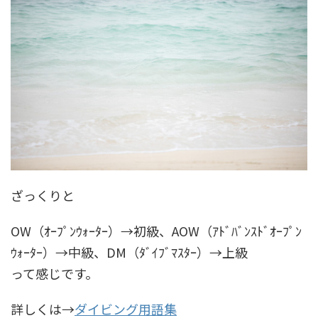
ざっくりと
OW（ｵｰﾌﾟﾝｳｫｰﾀｰ）→初級、AOW（ｱﾄﾞﾊﾞﾝｽﾄﾞｵｰﾌﾟﾝ
ｳｫｰﾀｰ）→中級、DM（ﾀﾞｲﾌﾞﾏｽﾀｰ）→上級
って感じです。
詳しくは→
ダイビング用語集