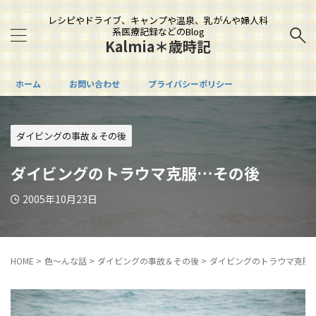
レシピやドライブ、キャンプや温泉、乳がんや婦人科
系医療記録などのBlog
Kalmia＊歳時記
ホーム
お問い合わせ
プライバシーポリシー
ダイビングの事故＆その後
ダイビングのトラウマ克服…その後
2005年10月23日
HOME
>
色～んな話
>
ダイビングの事故＆その後
>
ダイビングのトラウマ克服