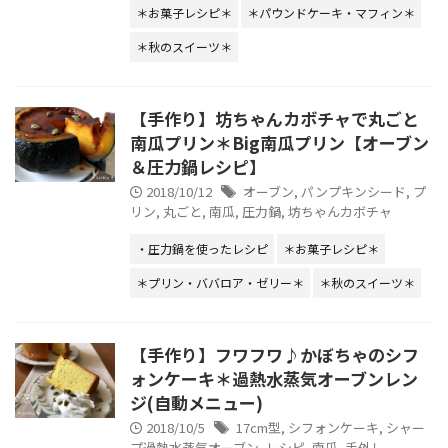
＊お菓子レシピ＊
＊パウンドケーキ・マフィン＊
＊秋のスイーツ＊
【手作り】坊ちゃんカボチャで丸ごと
南瓜プリン＊Big南瓜プリン【オーブン
＆圧力鍋レシピ】
2018/10/12
オーブン
,
パンプキンシード
,
プ
リン
,
丸ごと
,
南瓜
,
圧力鍋
,
坊ちゃんカボチャ
・圧力鍋を使ったレシピ
＊お菓子レシピ＊
＊プリン・ババロア・ゼリー＊
＊秋のスイーツ＊
【手作り】フワフワ♪かぼちゃのシフ
ォンケーキ＊過熱水蒸気オーブンレン
ジ(自動メニュー)
2018/10/5
17cm型
,
シフォンケーキ
,
シャー
プ過熱水蒸気オーブン
,
レシピ
,
南瓜
,
手外し