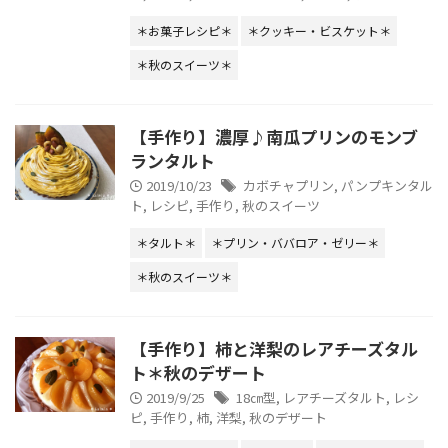
＊お菓子レシピ＊
＊クッキー・ビスケット＊
＊秋のスイーツ＊
【手作り】濃厚♪南瓜プリンのモンブ
ランタルト
2019/10/23
カボチャプリン
,
パンプキンタル
ト
,
レシピ
,
手作り
,
秋のスイーツ
＊タルト＊
＊プリン・ババロア・ゼリー＊
＊秋のスイーツ＊
【手作り】柿と洋梨のレアチーズタル
ト＊秋のデザート
2019/9/25
18㎝型
,
レアチーズタルト
,
レシ
ピ
,
手作り
,
柿
,
洋梨
,
秋のデザート