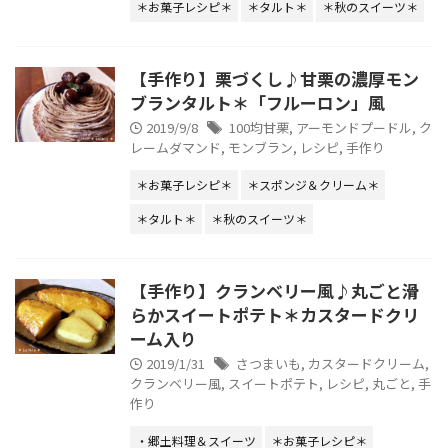
＊お菓子レシピ＊
＊タルト＊
＊秋のスイーツ＊
【手作り】栗づくし♪甘栗の濃厚モン
ブランタルト＊「フルーロン」風
2019/9/8
100均甘栗
,
アーモンドプードル
,
ク
レームダマンド
,
モンブラン
,
レシピ
,
手作り
＊お菓子レシピ＊
＊スポンジ＆クリーム＊
＊タルト＊
＊秋のスイーツ＊
【手作り】クランベリー風♪丸ごと滑
らかスイートポテト＊カスタードクリ
ーム入り
2019/1/31
さつまいも
,
カスタードクリーム
,
クランベリー風
,
スイートポテト
,
レシピ
,
丸ごと
,
手
作り
・郷土料理＆スイーツ
＊お菓子レシピ＊