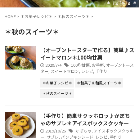
HOME
>
＊お菓子レシピ＊
>
＊秋のスイーツ＊
>
＊秋のスイーツ＊
【オーブントースターで作る】簡単♪ス
イートマロン＊100均甘栗
2020/7/4
100均甘栗
,
お手軽
,
オーブントース
ター
,
スイートマロン
,
レシピ
,
手作り
＊お菓子レシピ＊
＊和菓子＆和風スイーツ＊
＊秋のスイーツ＊
【手作り】簡単サクッホロッ♪かぼち
ゃのサブレ＊アイスボックスクッキー
2019/10/26
かぼちゃ
,
アイスボックスクッキ
ー
,
サブレ
,
パンプキンシード
,
レシピ
,
手作り