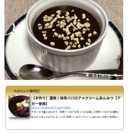
Kalmia＊歳時記
【手作り】濃厚♪抹茶ババロア＊クリームあんみつ【ア
ガー使用】
https://kalmia12.com/7865
アガーが大量にあるので、抹茶ババロアを作ってみる事に♪抹茶ババロアは濃厚に
仕上がりました(o^^o)【レシピ】抹茶ババロア＊クリームあんみつの作り方200ccの
器で2個分、直径9cmのココットだと4個分材料ババロア牛乳 200cc生
クリーム 150cc卵黄 1個砂糖 60g抹茶
10gアガー 6g(ゼラチンで作る場合はゼラチン 5g＋水、大さじ1)ト