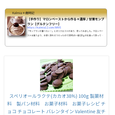
ッピング☆生クリーム 50cc☆砂糖 5g栗甘露煮
適量粒あん ...
Kalmia＊歳時記
【手作り】マロンペーストから作る＊濃厚♪甘栗モンブ
ラン【グルテンフリー】
https://kalmia12.com/6495
「モンブランが食べたい！」とのリクエストがあり、作ってみました。マロンペー
ストは買うより、お安く作れそうだったので100均の一袋120ｇのを買って作ってみ
る事に♪アーモンドプードルの生地を焼き、中にはマロンペースト＆砕いた甘栗を
丸めた‘マロン玉’を入れて、生クリームを被せ、更にマロンクリームで覆いました。
思った以上に’栗’が濃かったです(o^^o)【レシピ】甘栗でモンブランの作り方(8cmコ
コット6個分)材料☆マロンペースト 甘栗 200ｇ生クリーム(or牛乳)
100cc砂糖 50ｇラム酒 ...
スペリオールラクテ(カカオ38%) 100g 製菓材
料 製パン材料 お菓子材料 お菓子レシピ チ
ョコ チョコレート バレンタイン Valentine 友チ