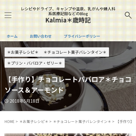
レシピやドライブ、キャンプや温泉、乳がんや婦人科
系医療記録などのBlog
Kalmia＊歳時記
ホーム
お問い合わせ
プライバシーポリシー
＊お菓子レシピ＊
＊チョコレート菓子バレンタイン＊
＊プリン・ババロア・ゼリー＊
【手作り】チョコレートババロア＊チョコ
ソース＆アーモンド
2018年5月18日
HOME
>
＊お菓子レシピ＊
>
＊チョコレート菓子バレンタイン＊
>
【手作り】