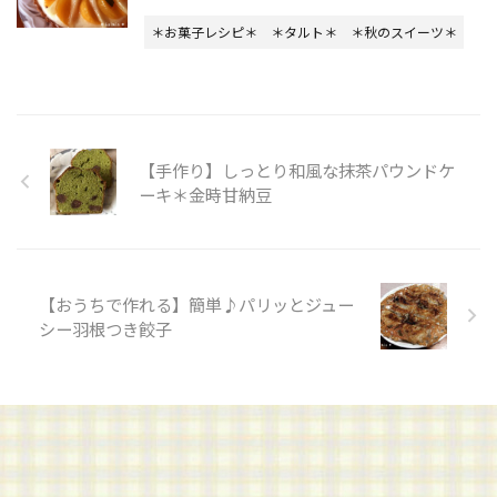
＊お菓子レシピ＊
＊タルト＊
＊秋のスイーツ＊
【手作り】しっとり和風な抹茶パウンドケ
ーキ＊金時甘納豆
【おうちで作れる】簡単♪パリッとジュー
シー羽根つき餃子