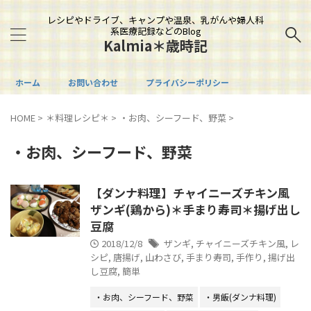
レシピやドライブ、キャンプや温泉、乳がんや婦人科
系医療記録などのBlog
Kalmia＊歳時記
ホーム
お問い合わせ
プライバシーポリシー
HOME
>
＊料理レシピ＊
>
・お肉、シーフード、野菜
>
・お肉、シーフード、野菜
【ダンナ料理】チャイニーズチキン風
ザンギ(鶏から)＊手まり寿司＊揚げ出し
豆腐
2018/12/8
ザンギ
,
チャイニーズチキン風
,
レ
シピ
,
唐揚げ
,
山わさび
,
手まり寿司
,
手作り
,
揚げ出
し豆腐
,
簡単
・お肉、シーフード、野菜
・男飯(ダンナ料理)