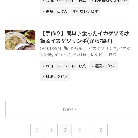
・お肉、シーフード、野菜
・郷土料理＆スイーツ
・麺類・ごはん
＊料理レシピ＊
【手作り】簡単♪余ったイカゲソで炒
飯＆イカゲソザンギ(から揚げ)
2018/9/4
から揚げ
,
イカゲソザンギ
,
イカゲ
ソ炒飯
,
イカ下足
,
イカ料理
,
レシピ
,
手作り
・お肉、シーフード、野菜
・麺類・ごはん
＊料理レシピ＊
Next »
1
2
3
4
…
6