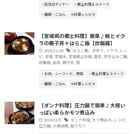
・記念日ディナー
・郷土料理＆スイーツ
・麺類・ごはん
＊料理レシピ＊
【宮城県の郷土料理】簡単♪鮭とイク
ラの親子丼＊はらこ飯【炊飯器】
2018/11/28
はらこ飯，手作り
,
イクラ
,
レシ
ピ
,
亘理
,
宮城米
,
宮城郷土料理
,
歴史
,
炊き込みご飯
,
炊飯器
,
由来
,
親子丼
,
鮭
・お肉、シーフード、野菜
・郷土料理＆スイーツ
・麺類・ごはん
＊料理レシピ＊
【ダンナ料理】圧力鍋で簡単♪大根い
っぱい柔らかモツ煮込み
2018/11/5
ダンナ料理
,
モツ煮込み
,
レシピ
,
圧力鍋
,
大根消費
,
茹でモツ