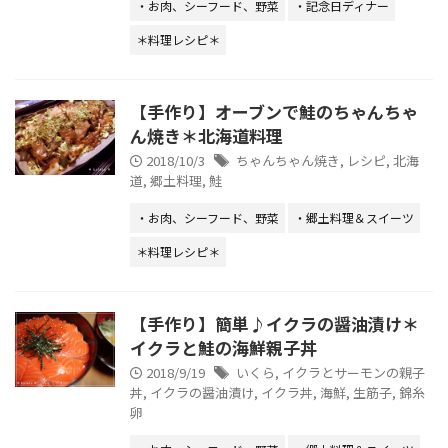
・お肉、シーフード、野菜
・記念日ディナー
＊料理レシピ＊
【手作り】オーブンで鮭のちゃんちゃ
ん焼き＊北海道料理
2018/10/3
ちゃんちゃん焼き
,
レシピ
,
北海
道
,
郷土料理
,
鮭
・お肉、シーフード、野菜
・郷土料理＆スイーツ
＊料理レシピ＊
【手作り】簡単♪イクラの醤油漬け＊
イクラと鮭の海鮮親子丼
2018/9/19
いくら
,
イクラとサーモンの親子
丼
,
イクラの醤油漬け
,
イクラ丼
,
海鮮
,
生筋子
,
錦糸
卵