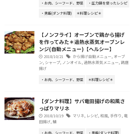
・お肉、シーフード、野菜
・圧力鍋を使ったレシピ
・男飯(ダンナ料理)
＊料理レシピ＊
【ノンフライ】オーブンで鶏から揚げ
を作ってみた＊過熱水蒸気オーブンレ
ンジ(自動メニュー)【ヘルシー】
2018/10/21
から揚げ自動メニュー
,
オーブ
ン
,
シャープ
,
ノンオイル
,
過熱水蒸気メニュー
,
鶏唐
揚げ
・お肉、シーフード、野菜
＊料理レシピ＊
【ダンナ料理】サバ竜田揚げの和風さ
っぱりマリネ
2018/10/19
マリネ
,
レシピ
,
和風
,
手作り
,
竜
田揚げ
,
鯖
・お肉、シーフード、野菜
・男飯(ダンナ料理)